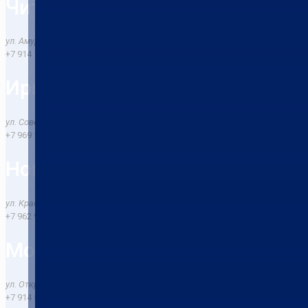
Чита
​ул. Амурская 58, оф. 5
+7 914 123 777 1
Иркутск
ул. Советская 96
+7 969 133 7888
Новосибирск
ул. Красноярская 107
+7 962 937-1777
Москва
ул. Открытое шоссе 12
+7 914 524 5141