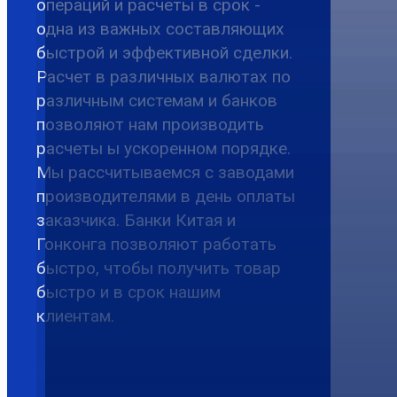
операций и расчеты в срок -
одна из важных составляющих
быстрой и эффективной сделки.
Расчет в различных валютах по
различным системам и банков
позволяют нам производить
расчеты ы ускоренном порядке.
Мы рассчитываемся с заводами
производителями в день оплаты
заказчика. Банки Китая и
Гонконга позволяют работать
быстро, чтобы получить товар
быстро и в срок нашим
клиентам.