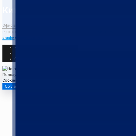
Китай
Офис в Пекине / Офис в Шанхае / Офис в Маньчжурии
РС ХОЛДИНГ © 2009 - 2026. Все права защищены.
Политика
конфиденциальности
Пользуясь этим сайтом, вы соглашаетесь с тем, что мы
используем
Cookies
и
сервис Яндекс.Метрика
.
Согласен