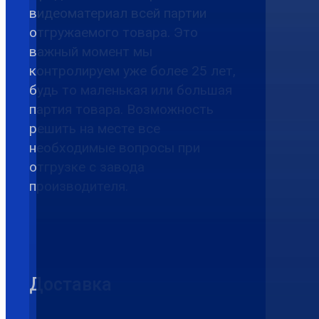
видеоматериал всей партии
отгружаемого товара. Это
важный момент мы
контролируем уже более 25 лет,
будь то маленькая или большая
партия товара. Возможность
решить на месте все
необходимые вопросы при
отгрузке с завода
производителя.
Доставка