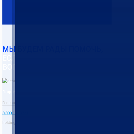
МЫ БУДЕМ РАДЫ ПОМОЧЬ,
ЕСЛИ У ВАС ВОЗНИКНУТ
ВОПРОСЫ
Георгий Чупров
Генеральный директор РС Холдинга
8 800 101 3721
holding.rs@mail.ru