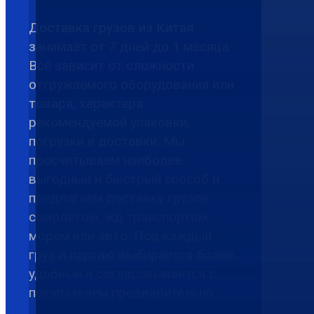
Доставка грузов из Китая
занимает от 7 дней до 1 месяца.
Всё зависит от сложности
отгружаемого оборудования или
товара, характера
рекомендуемой упаковки,
погрузки и доставки. Мы
просчитываем наиболее
выгодный и быстрый способ и
предлагаем доставку грузов
самолётом, жд транспортом,
морем или авто. Под каждый
груз и партию выбирается более
удобный и согласовывается с
покупателем предварительно.