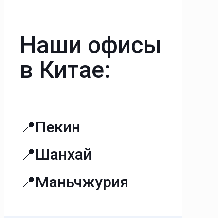
Наши офисы
в Китае:
📍Пекин
📍Шанхай
📍Маньчжурия